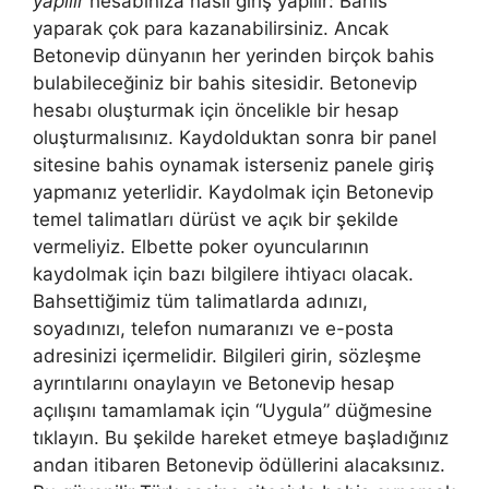
yapılır
hesabınıza nasıl giriş yapılır: Bahis
yaparak çok para kazanabilirsiniz. Ancak
Betonevip dünyanın her yerinden birçok bahis
bulabileceğiniz bir bahis sitesidir. Betonevip
hesabı oluşturmak için öncelikle bir hesap
oluşturmalısınız. Kaydolduktan sonra bir panel
sitesine bahis oynamak isterseniz panele giriş
yapmanız yeterlidir. Kaydolmak için Betonevip
temel talimatları dürüst ve açık bir şekilde
vermeliyiz. Elbette poker oyuncularının
kaydolmak için bazı bilgilere ihtiyacı olacak.
Bahsettiğimiz tüm talimatlarda adınızı,
soyadınızı, telefon numaranızı ve e-posta
adresinizi içermelidir. Bilgileri girin, sözleşme
ayrıntılarını onaylayın ve Betonevip hesap
açılışını tamamlamak için “Uygula” düğmesine
tıklayın. Bu şekilde hareket etmeye başladığınız
andan itibaren Betonevip ödüllerini alacaksınız.