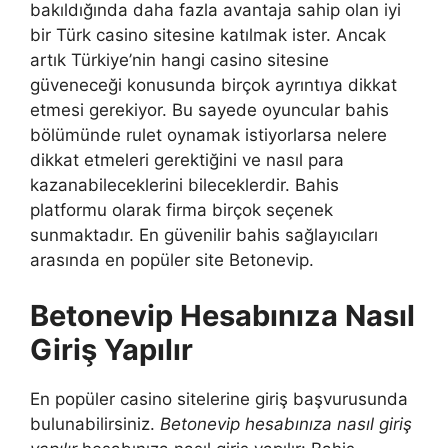
bakıldığında daha fazla avantaja sahip olan iyi
bir Türk casino sitesine katılmak ister. Ancak
artık Türkiye’nin hangi casino sitesine
güveneceği konusunda birçok ayrıntıya dikkat
etmesi gerekiyor. Bu sayede oyuncular bahis
bölümünde rulet oynamak istiyorlarsa nelere
dikkat etmeleri gerektiğini ve nasıl para
kazanabileceklerini bileceklerdir. Bahis
platformu olarak firma birçok seçenek
sunmaktadır. En güvenilir bahis sağlayıcıları
arasında en popüler site Betonevip.
Betonevip Hesabınıza Nasıl
Giriş Yapılır
En popüler casino sitelerine giriş başvurusunda
bulunabilirsiniz.
Betonevip hesabınıza nasıl giriş