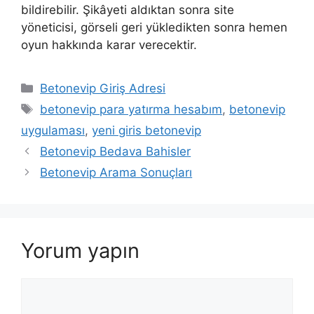
bildirebilir. Şikâyeti aldıktan sonra site
yöneticisi, görseli geri yükledikten sonra hemen
oyun hakkında karar verecektir.
Kategoriler
Betonevip Giriş Adresi
Etiketler
betonevip para yatırma hesabım
,
betonevip
uygulaması
,
yeni giris betonevip
Yazı
Betonevip Bedava Bahisler
dolaşımı
Betonevip Arama Sonuçları
Yorum yapın
Yorum