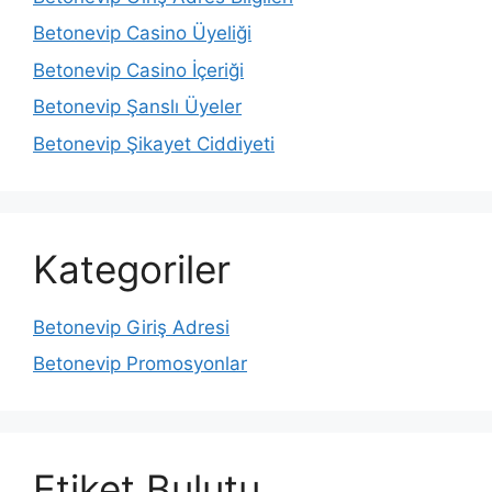
Betonevip Casino Üyeliği
Betonevip Casino İçeriği
Betonevip Şanslı Üyeler
Betonevip Şikayet Ciddiyeti
Kategoriler
Betonevip Giriş Adresi
Betonevip Promosyonlar
Etiket Bulutu