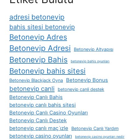
adresi betonevip
bahis sitesi betonevip
Betonevip Adres
Betonevip Adresi
Betonevip Altyapısı
Betonevip Bahis
betonevip bahis oyunları
Betonevip bahis sitesi
Betonevip Bonus
Betonevip Blackjack Oyna
betonevip canli
betonevip canli destek
Betonevip Canlı Bahis
betonevip canlı bahis sitesi
Betonevip Canlı Casino Oyunları
Betonevip Canlı Destek
betonevip canlı maç i̇zle
Betonevip Canlı Yardım
betonevip casino oyunları
betonevip casino oyunları nedir