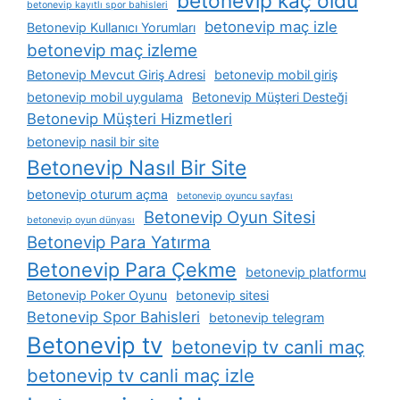
betonevip kaç oldu
betonevip kayıtlı spor bahisleri
betonevip maç izle
Betonevip Kullanıcı Yorumları
betonevip maç izleme
Betonevip Mevcut Giriş Adresi
betonevip mobil giriş
betonevip mobil uygulama
Betonevip Müşteri Desteği
Betonevip Müşteri Hizmetleri
betonevip nasil bir site
Betonevip Nasıl Bir Site
betonevip oturum açma
betonevip oyuncu sayfası
Betonevip Oyun Sitesi
betonevip oyun dünyası
Betonevip Para Yatırma
Betonevip Para Çekme
betonevip platformu
Betonevip Poker Oyunu
betonevip sitesi
Betonevip Spor Bahisleri
betonevip telegram
Betonevip tv
betonevip tv canli maç
betonevip tv canli maç izle