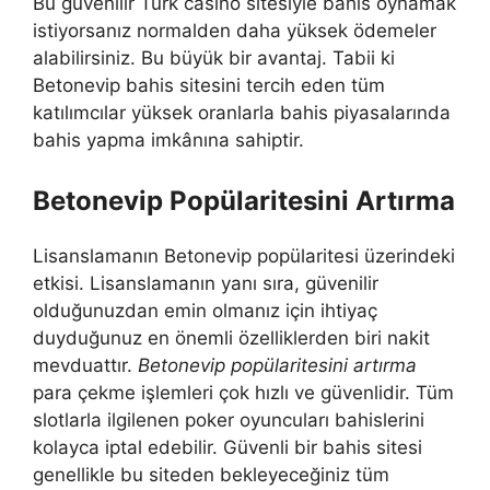
Bu güvenilir Türk casino sitesiyle bahis oynamak
istiyorsanız normalden daha yüksek ödemeler
alabilirsiniz. Bu büyük bir avantaj. Tabii ki
Betonevip bahis sitesini tercih eden tüm
katılımcılar yüksek oranlarla bahis piyasalarında
bahis yapma imkânına sahiptir.
Betonevip Popülaritesini Artırma
Lisanslamanın Betonevip popülaritesi üzerindeki
etkisi. Lisanslamanın yanı sıra, güvenilir
olduğunuzdan emin olmanız için ihtiyaç
duyduğunuz en önemli özelliklerden biri nakit
mevduattır.
Betonevip popülaritesini artırma
para çekme işlemleri çok hızlı ve güvenlidir. Tüm
slotlarla ilgilenen poker oyuncuları bahislerini
kolayca iptal edebilir. Güvenli bir bahis sitesi
genellikle bu siteden bekleyeceğiniz tüm