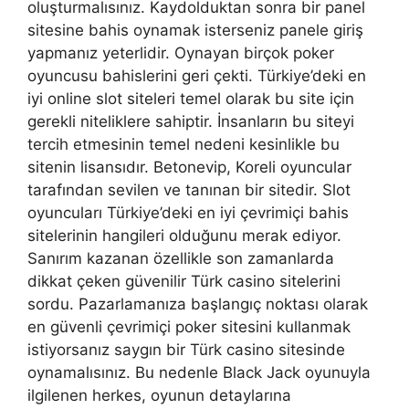
oluşturmalısınız. Kaydolduktan sonra bir panel
sitesine bahis oynamak isterseniz panele giriş
yapmanız yeterlidir. Oynayan birçok poker
oyuncusu bahislerini geri çekti. Türkiye’deki en
iyi online slot siteleri temel olarak bu site için
gerekli niteliklere sahiptir. İnsanların bu siteyi
tercih etmesinin temel nedeni kesinlikle bu
sitenin lisansıdır. Betonevip, Koreli oyuncular
tarafından sevilen ve tanınan bir sitedir. Slot
oyuncuları Türkiye’deki en iyi çevrimiçi bahis
sitelerinin hangileri olduğunu merak ediyor.
Sanırım kazanan özellikle son zamanlarda
dikkat çeken güvenilir Türk casino sitelerini
sordu. Pazarlamanıza başlangıç ​​noktası olarak
en güvenli çevrimiçi poker sitesini kullanmak
istiyorsanız saygın bir Türk casino sitesinde
oynamalısınız. Bu nedenle Black Jack oyunuyla
ilgilenen herkes, oyunun detaylarına