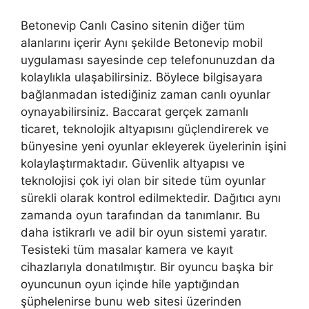
Betonevip Canlı Casino sitenin diğer tüm
alanlarını içerir Aynı şekilde Betonevip mobil
uygulaması sayesinde cep telefonunuzdan da
kolaylıkla ulaşabilirsiniz. Böylece bilgisayara
bağlanmadan istediğiniz zaman canlı oyunlar
oynayabilirsiniz. Baccarat gerçek zamanlı
ticaret, teknolojik altyapısını güçlendirerek ve
bünyesine yeni oyunlar ekleyerek üyelerinin işini
kolaylaştırmaktadır. Güvenlik altyapısı ve
teknolojisi çok iyi olan bir sitede tüm oyunlar
sürekli olarak kontrol edilmektedir. Dağıtıcı aynı
zamanda oyun tarafından da tanımlanır. Bu
daha istikrarlı ve adil bir oyun sistemi yaratır.
Tesisteki tüm masalar kamera ve kayıt
cihazlarıyla donatılmıştır. Bir oyuncu başka bir
oyuncunun oyun içinde hile yaptığından
şüphelenirse bunu web sitesi üzerinden