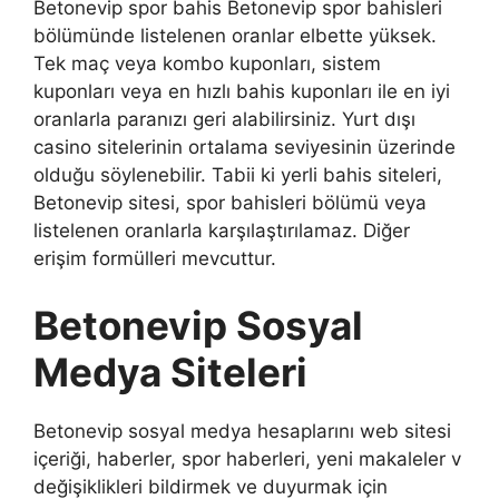
Betonevip spor bahis Betonevip spor bahisleri
bölümünde listelenen oranlar elbette yüksek.
Tek maç veya kombo kuponları, sistem
kuponları veya en hızlı bahis kuponları ile en iyi
oranlarla paranızı geri alabilirsiniz. Yurt dışı
casino sitelerinin ortalama seviyesinin üzerinde
olduğu söylenebilir. Tabii ki yerli bahis siteleri,
Betonevip sitesi, spor bahisleri bölümü veya
listelenen oranlarla karşılaştırılamaz. Diğer
erişim formülleri mevcuttur.
Betonevip Sosyal
Medya Siteleri
Betonevip sosyal medya hesaplarını web sitesi
içeriği, haberler, spor haberleri, yeni makaleler v
değişiklikleri bildirmek ve duyurmak için