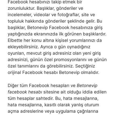
Facebook hesabınızı takip etmek bir
zorunluluktur. Başlıklar, gönderiler ve
incelemeler, videolar ve fotoğraflar, site ve
topluluk hakkında gönderiler şeklinde gelir. Bu
başlıklar, Betonevip Facebook hesabınıza giriş
yaptığınızda ekranınızda ilk görünen başlıklardır.
Elbette her konu altına kişisel yorumlarınızı da
ekleyebilirsiniz. Ayrıca o gün oynadığınız
oyunları, mevcut giriş adresiniz olan yeni giriş
adresinizi, günün özel promosyonlarını ve günün
özel tanımlarını da görebilirsiniz. Seçtiğiniz
orijinal Facebook hesabı Betonevip olmalıdır.
Diğer tüm Facebook hesapları ve
Betonevip
facebook
hesabı
sitesine ait olduğu iddia edilen
tüm hesaplar sahtedir. Bu, hata mesajlarına,
hata mesajlarına, kasıtlı olarak yanlış oturum
açma adreslerine veya uygulama çağrılarına