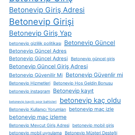
Betonevip Giriş Adresi
Betonevip Girişi
Betonevip Giriş Yap
Betonevip Güncel
betonevip gizlilik politikası
Betonevip Güncel Adres
Betonevip Güncel Adresi
Betonevip güncel giriş
Betonevip Güncel Giriş Adresi
Betonevip Güvenlir mi
Betonevip Güvenilir Mi
Betonevip Hizmetleri
Betonevip Hoş Geldin Bonusu
Betonevip kayıt
betonevip instagram
betonevip kaç oldu
betonevip kayıtlı spor bahisleri
betonevip maç izle
Betonevip Kullanıcı Yorumları
betonevip maç izleme
Betonevip Mevcut Giriş Adresi
betonevip mobil giriş
betonevip mobil uygulama
Betonevip Müşteri Desteği