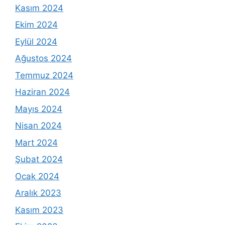
Kasım 2024
Ekim 2024
Eylül 2024
Ağustos 2024
Temmuz 2024
Haziran 2024
Mayıs 2024
Nisan 2024
Mart 2024
Şubat 2024
Ocak 2024
Aralık 2023
Kasım 2023