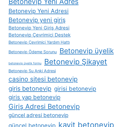
Betonevip Yeni Adres
Betonevip Yeni Adresi
Betonevip yeni giriş
Betonevip Yeni Giriş Adresi
Betonevip Çevrimiçi Destek
Betonevip Çevrimiçi Yardım Hattı
Betonevip üyelik
Betonevip Ödeme Sorunu
Betonevip Şikayet
betonevip üyelik formu
Betonevip Şu Anki Adresi
casino sitesi betonevip
giris betonevip
girisi betonevip
giris yap betonevip
Giriş Adresi Betonevip
güncel adresi betonevip
kayit betonevip
güncel betonevip