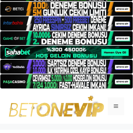
İçeriğe
atla
Menü