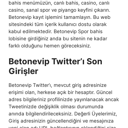
bahis menümüzün, canlı bahis, casino, canlı
casino, sanal spor ve piyango keyfini çıkarın.
Betonevip kayıt işlemini tamamlayın. Bu web
sitesindeki tüm içerik kullanıcı dostu olarak
kabul edilmektedir. Betonevip Spor bahis
lobisine girdiğiniz anda bu sitenin ne kadar
farklı olduğunu hemen göreceksiniz.
Betonevip Twitter’ı Son
Girişler
Betonevip Twitter’ı, mevcut giriş adresinize
erişimi olan, herkese açık bir hesaptır. Güncel
adres bilgileriniz profilinizde yayınlanacak ancak
Tweetinizde değişiklik olması durumunda
anında bilgilendirileceksiniz. Değerli Üyelerimiz,
Giriş adresinizin güncellendiğini ve mesajınıza