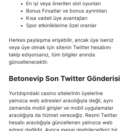
En iyi veya önerilen slot oyunları
Bonus Fırsatlar ve bonus ayrıntıları
Kısa vadeli üye avantajları
Spor etkinliklerine özel oranlar
Herkes paylaşıma erişebilir, ancak üye iseniz
veya üye olmak için sitenin Twitter hesabını
takip ediyorsanız, tüm bilgiler anında
güncellenecektir.
Betonevip Son Twitter Gönderisi
Yurtdışındaki casino sitelerinin üyelerine
yalnızca web adresleri aracılığıyla değil, aynı
zamanda mobil girişler ve mobil uygulamalar
aracılığıyla da hizmet vereceğiz. Resmi Twitter
hesabı aracılığıyla güncellenen yalnızca web
adresi değildir. Ayrıca mesaj girebileceğiniz bir