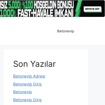
Betonevip
Son Yazılar
Betonevip Adresi
Betonevip Giriş
Betonevip
Betonevip Giriş