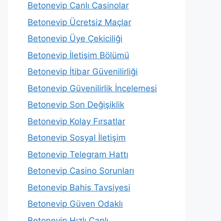
Betonevip Canlı Casinolar
Betonevip Ücretsiz Maçlar
Betonevip Üye Çekiciliği
Betonevip İletişim Bölümü
Betonevip İtibar Güvenilirliği
Betonevip Güvenilirlik İncelemesi
Betonevip Son Değişiklik
Betonevip Kolay Fırsatlar
Betonevip Sosyal İletişim
Betonevip Telegram Hattı
Betonevip Casino Sorunları
Betonevip Bahis Tavsiyesi
Betonevip Güven Odaklı
Betonevip Hızlı Canlı