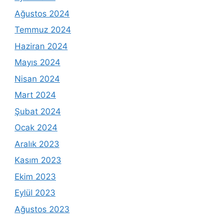
Ağustos 2024
Temmuz 2024
Haziran 2024
Mayıs 2024
Nisan 2024
Mart 2024
Şubat 2024
Ocak 2024
Aralık 2023
Kasım 2023
Ekim 2023
Eylül 2023
Ağustos 2023