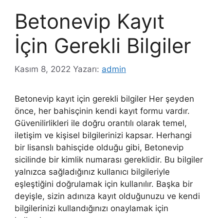
Betonevip Kayıt
İçin Gerekli Bilgiler
Kasım 8, 2022
Yazarı:
admin
Betonevip kayıt için gerekli bilgiler Her şeyden
önce, her bahisçinin kendi kayıt formu vardır.
Güvenilirlikleri ile doğru orantılı olarak temel,
iletişim ve kişisel bilgilerinizi kapsar. Herhangi
bir lisanslı bahisçide olduğu gibi, Betonevip
sicilinde bir kimlik numarası gereklidir. Bu bilgiler
yalnızca sağladığınız kullanıcı bilgileriyle
eşleştiğini doğrulamak için kullanılır. Başka bir
deyişle, sizin adınıza kayıt olduğunuzu ve kendi
bilgilerinizi kullandığınızı onaylamak için