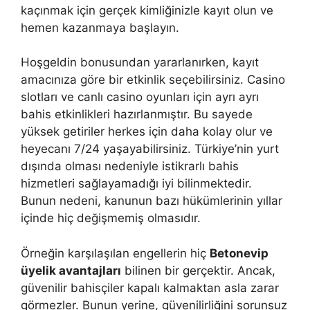
kaçınmak için gerçek kimliğinizle kayıt olun ve
hemen kazanmaya başlayın.
Hoşgeldin bonusundan yararlanırken, kayıt
amacınıza göre bir etkinlik seçebilirsiniz. Casino
slotları ve canlı casino oyunları için ayrı ayrı
bahis etkinlikleri hazırlanmıştır. Bu sayede
yüksek getiriler herkes için daha kolay olur ve
heyecanı 7/24 yaşayabilirsiniz. Türkiye’nin yurt
dışında olması nedeniyle istikrarlı bahis
hizmetleri sağlayamadığı iyi bilinmektedir.
Bunun nedeni, kanunun bazı hükümlerinin yıllar
içinde hiç değişmemiş olmasıdır.
Örneğin karşılaşılan engellerin hiç
Betonevip
üyelik avantajları
bilinen bir gerçektir. Ancak,
güvenilir bahisçiler kapalı kalmaktan asla zarar
görmezler. Bunun yerine, güvenilirliğini sorunsuz