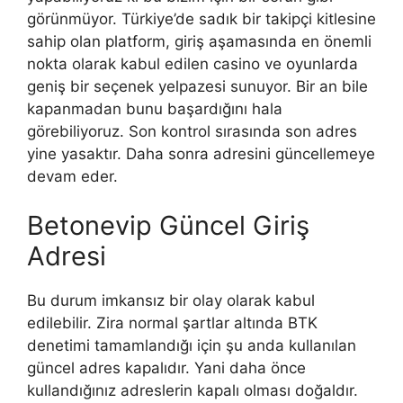
görünmüyor. Türkiye’de sadık bir takipçi kitlesine
sahip olan platform, giriş aşamasında en önemli
nokta olarak kabul edilen casino ve oyunlarda
geniş bir seçenek yelpazesi sunuyor. Bir an bile
kapanmadan bunu başardığını hala
görebiliyoruz. Son kontrol sırasında son adres
yine yasaktır. Daha sonra adresini güncellemeye
devam eder.
Betonevip Güncel Giriş
Adresi
Bu durum imkansız bir olay olarak kabul
edilebilir. Zira normal şartlar altında BTK
denetimi tamamlandığı için şu anda kullanılan
güncel adres kapalıdır. Yani daha önce
kullandığınız adreslerin kapalı olması doğaldır.