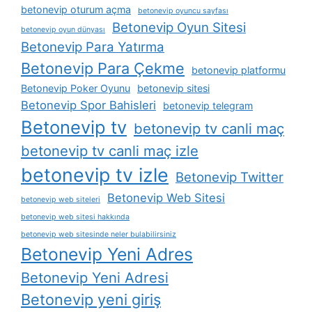
betonevip oturum açma
betonevip oyuncu sayfası
Betonevip Oyun Sitesi
betonevip oyun dünyası
Betonevip Para Yatırma
Betonevip Para Çekme
betonevip platformu
Betonevip Poker Oyunu
betonevip sitesi
Betonevip Spor Bahisleri
betonevip telegram
Betonevip tv
betonevip tv canli maç
betonevip tv canli maç izle
betonevip tv izle
Betonevip Twitter
Betonevip Web Sitesi
betonevip web siteleri
betonevip web sitesi hakkında
betonevip web sitesinde neler bulabilirsiniz
Betonevip Yeni Adres
Betonevip Yeni Adresi
Betonevip yeni giriş