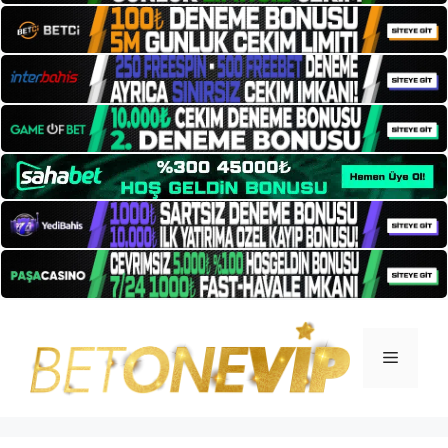
İçeriğe
atla
Menü