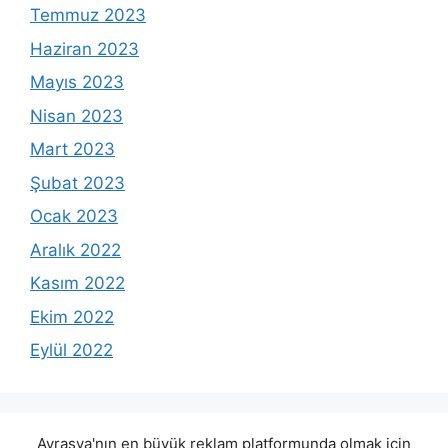
Temmuz 2023
Haziran 2023
Mayıs 2023
Nisan 2023
Mart 2023
Şubat 2023
Ocak 2023
Aralık 2022
Kasım 2022
Ekim 2022
Eylül 2022
Avrasya'nın en büyük reklam platformunda olmak için