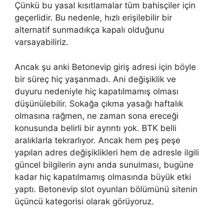
Çünkü bu yasal kısıtlamalar tüm bahisçiler için
geçerlidir. Bu nedenle, hızlı erişilebilir bir
alternatif sunmadıkça kapalı olduğunu
varsayabiliriz.
Ancak şu anki Betonevip giriş adresi için böyle
bir süreç hiç yaşanmadı. Ani değişiklik ve
duyuru nedeniyle hiç kapatılmamış olması
düşünülebilir. Sokağa çıkma yasağı haftalık
olmasına rağmen, ne zaman sona ereceği
konusunda belirli bir ayrıntı yok. BTK belli
aralıklarla tekrarlıyor. Ancak hem peş peşe
yapılan adres değişiklikleri hem de adresle ilgili
güncel bilgilerin aynı anda sunulması, bugüne
kadar hiç kapatılmamış olmasında büyük etki
yaptı. Betonevip slot oyunları bölümünü sitenin
üçüncü kategorisi olarak görüyoruz.