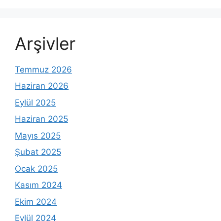
Arşivler
Temmuz 2026
Haziran 2026
Eylül 2025
Haziran 2025
Mayıs 2025
Şubat 2025
Ocak 2025
Kasım 2024
Ekim 2024
Eylül 2024