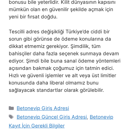
bonusu bile yeterlidir. Kilit dünyasının kapısını
mümkün olan en güvenilir şekilde açmak için
yeni bir fırsat doğdu.
Tescilli adres değişikliği Türkiye’de ciddi bir
sorun gibi görünse de ödeme konularına da
dikkat etmemiz gerekiyor. Şimdilik, tüm
bahisçiler daha fazla seçenek sunmaya devam
ediyor. Şimdi bile buna sanal ödeme yöntemleri
açısından bakmak çoğumuz için tatmin edici.
Hızlı ve güvenli işlemler ve alt veya üst limitler
konusunda daha liberal olmamız bunu
sağlayacak standartlar olarak görülebilir.
Kategoriler
Betonevip Giriş Adresi
Etiketler
Betonevip Güncel Giriş Adresi
,
Betonevip
Kayıt İçin Gerekli Bilgiler