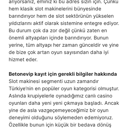
arıyorsanız, eminiz ki bu adres sizin için. Çünkü
hem klasik slot makinelerini bünyesinde
barındırıyor hem de slot sektörünün yükselen
yıldızlarını aktif olarak sistemine entegre ediyor.
Bu durum çok da zor değil çünkü zaten en
önemli altyapıları içinde barındırıyor. Bunun
yerine, tüm altyapı her zaman günceldir ve yine
de bize çok artan oyun sayısından daha iyi
hizmet eder.
Betonevip kayıt için gerekli bilgiler hakkında
Slot makinesi segmenti uzun zamandır
Türkiye’nin en popüler oyun kategorisi olmuştur.
Aslında krupiyelerle oynadığımız canlı casino
oyunları daha yeni yeni çıkmaya başladı. Ancak
yine de asla vazgeçemeyeceğimiz bir oyun
deneyimi olduğunu söylemeden edemiyoruz.
Özellikle bunun için küçük bir bedava dönüş