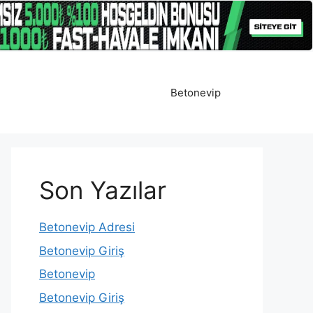
Betonevip
Son Yazılar
Betonevip Adresi
Betonevip Giriş
Betonevip
Betonevip Giriş