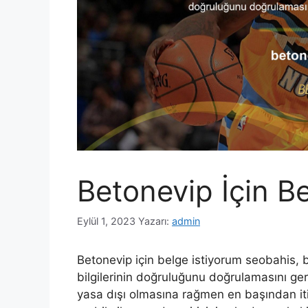
Betonevip İçin B
Eylül 1, 2023
Yazarı:
admin
Betonevip için belge istiyorum seobahis, 
bilgilerinin doğruluğunu doğrulamasını ger
yasa dışı olmasına rağmen en başından it