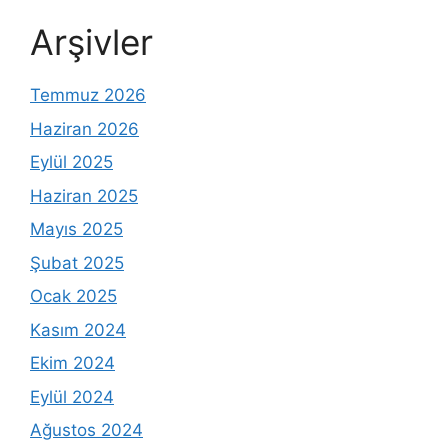
Arşivler
Temmuz 2026
Haziran 2026
Eylül 2025
Haziran 2025
Mayıs 2025
Şubat 2025
Ocak 2025
Kasım 2024
Ekim 2024
Eylül 2024
Ağustos 2024