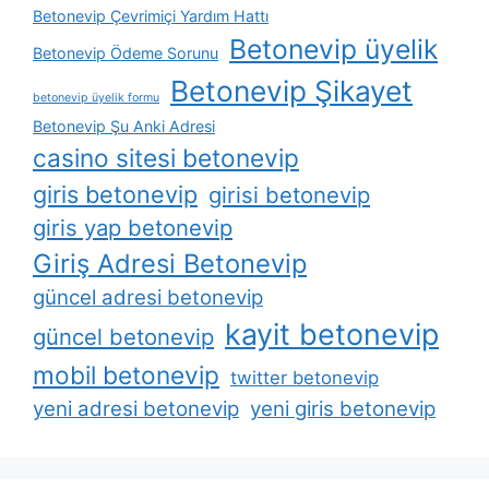
Betonevip Çevrimiçi Yardım Hattı
Betonevip üyelik
Betonevip Ödeme Sorunu
Betonevip Şikayet
betonevip üyelik formu
Betonevip Şu Anki Adresi
casino sitesi betonevip
giris betonevip
girisi betonevip
giris yap betonevip
Giriş Adresi Betonevip
güncel adresi betonevip
kayit betonevip
güncel betonevip
mobil betonevip
twitter betonevip
yeni adresi betonevip
yeni giris betonevip