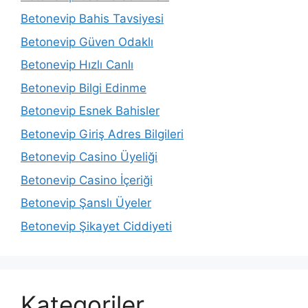
Betonevip Bahis Tavsiyesi
Betonevip Güven Odaklı
Betonevip Hızlı Canlı
Betonevip Bilgi Edinme
Betonevip Esnek Bahisler
Betonevip Giriş Adres Bilgileri
Betonevip Casino Üyeliği
Betonevip Casino İçeriği
Betonevip Şanslı Üyeler
Betonevip Şikayet Ciddiyeti
Kategoriler