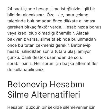
24 saat içinde hesap silme isteğinizle ilgili bir
bildirim alacaksınız. Özellikle, para çekme
talebinde bulunmadan önce dikkate alınması
gereken birkaç faktör vardır. Hesabınızda bonus
veya kredi olup olmadığı önemlidir. Alacak
bakiyeniz varsa, silme talebinde bulunmadan
önce bu tutarı çekmeniz gerekir. Betonevip
hesabı silindikten sonra tutara ulaşılamıyor
çünkü. Canlı destek üzerinden de soru
sorabilirsiniz. Her sorun için başka alternatifler
de kullanabilirsiniz.
Betonevip Hesabını
Silme Alternatifleri
Hesabını düzgün bir şekilde silemeyenler için