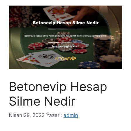
Betonevip Hesap
Silme Nedir
Nisan 28, 2023
Yazarı:
admin