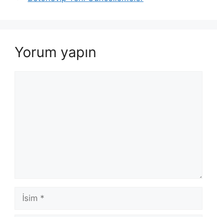
Yorum yapın
Yorum
İsim