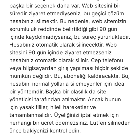
başka bir seçenek daha var. Web sitesini bir
süredir ziyaret etmediyseniz, bu geçici çözüm
hesabınızı silmektir. Bu nedenle, web sitemizin
sorumluluk reddinde belirtildiği gibi 90 gün
içinde kaydolmadıysanız, bu süreç yürürlüktedir.
Hesabınız otomatik olarak silinecektir. Web
sitesini 90 gün içinde ziyaret etmezseniz
hesabınız otomatik olarak silinir. Cep telefonu
veya bilgisayardan giriş yapılması hiçbir şekilde
mümkün değildir. Bu, aboneliği kaldıracaktır. Bu,
hesabını normal yollarla silemeyenler için ideal
bir yöntemdir. Başka bir olasılık da site
yöneticisi tarafından atılmaktır. Ancak bunun
için yasak fiiller, hileli hareketler ve
tamamlanmalıdır. Üyeliğinizi iptal etmek için
herhangi bir ücret ödemezsiniz. Lütfen silmeden
önce bakiyenizi kontrol edin.