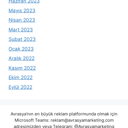
Haziran 2023
Mayıs 2023
Nisan 2023
Mart 2023
Şubat 2023
Ocak 2023
Aralık 2022
Kasım 2022
Ekim 2022
Eylül 2022
Avrasya'nın en büyük reklam platformunda olmak için
Microsoft Teams:
reklam@avrasyamarketing.com
adresimizden veya Telegram: @Avrasyamarketing