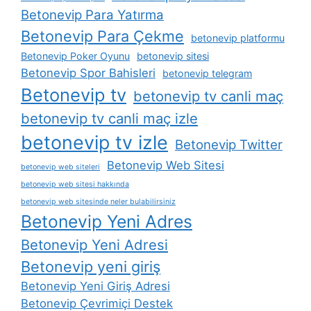
Betonevip Para Yatırma
Betonevip Para Çekme
betonevip platformu
Betonevip Poker Oyunu
betonevip sitesi
Betonevip Spor Bahisleri
betonevip telegram
Betonevip tv
betonevip tv canli maç
betonevip tv canli maç izle
betonevip tv izle
Betonevip Twitter
Betonevip Web Sitesi
betonevip web siteleri
betonevip web sitesi hakkında
betonevip web sitesinde neler bulabilirsiniz
Betonevip Yeni Adres
Betonevip Yeni Adresi
Betonevip yeni giriş
Betonevip Yeni Giriş Adresi
Betonevip Çevrimiçi Destek