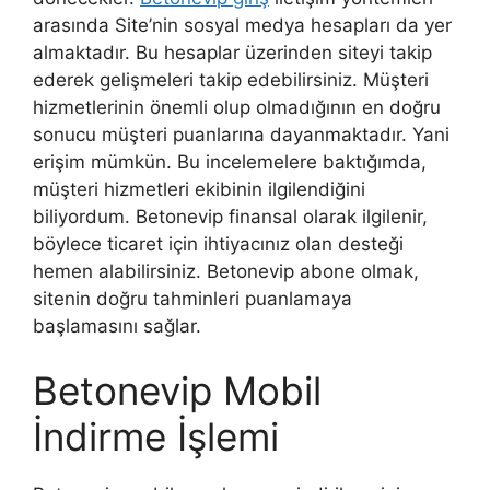
arasında Site’nin sosyal medya hesapları da yer
almaktadır. Bu hesaplar üzerinden siteyi takip
ederek gelişmeleri takip edebilirsiniz. Müşteri
hizmetlerinin önemli olup olmadığının en doğru
sonucu müşteri puanlarına dayanmaktadır. Yani
erişim mümkün. Bu incelemelere baktığımda,
müşteri hizmetleri ekibinin ilgilendiğini
biliyordum. Betonevip finansal olarak ilgilenir,
böylece ticaret için ihtiyacınız olan desteği
hemen alabilirsiniz. Betonevip abone olmak,
sitenin doğru tahminleri puanlamaya
başlamasını sağlar.
Betonevip Mobil
İndirme İşlemi