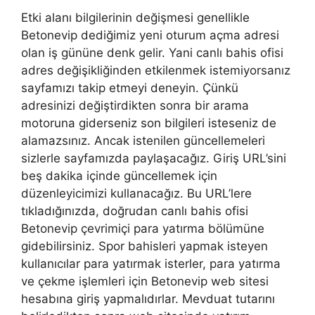
Etki alanı bilgilerinin değişmesi genellikle
Betonevip dediğimiz yeni oturum açma adresi
olan iş gününe denk gelir. Yani canlı bahis ofisi
adres değişikliğinden etkilenmek istemiyorsanız
sayfamızı takip etmeyi deneyin. Çünkü
adresinizi değiştirdikten sonra bir arama
motoruna giderseniz son bilgileri isteseniz de
alamazsınız. Ancak istenilen güncellemeleri
sizlerle sayfamızda paylaşacağız. Giriş URL’sini
beş dakika içinde güncellemek için
düzenleyicimizi kullanacağız. Bu URL’lere
tıkladığınızda, doğrudan canlı bahis ofisi
Betonevip çevrimiçi para yatırma bölümüne
gidebilirsiniz. Spor bahisleri yapmak isteyen
kullanıcılar para yatırmak isterler, para yatırma
ve çekme işlemleri için Betonevip web sitesi
hesabına giriş yapmalıdırlar. Mevduat tutarını