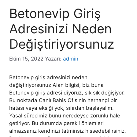
Betonevip Giriş
Adresinizi Neden
Değiştiriyorsunuz
Ekim 15, 2022
Yazarı:
admin
Betonevip giriş adresinizi neden
değiştiriyorsunuz Alan bilgisi, biz buna
Betonevip giriş adresi diyoruz, sık sık değişiyor.
Bu noktada Canlı Bahis Ofisinin herhangi bir
hatası veya eksiği yok, sıfırdan başlayalım.
Yasal sürecimiz bunu neredeyse zorunlu hale
getiriyor. Bu durumda gerekli önlemleri
almazsanız kendinizi tatminsiz hissedebilirsiniz.