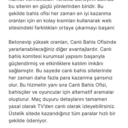
bu sitenin en güçlü yönlerinden biridir. Bu
şekilde bahis ofisi her zaman en iyi kazanma
oranları için en kolay kısımları kullanarak web
sitesindeki farklılıkları ortaya çıkarmayı başarır.
Betonevip yüksek oranları, Canlı Bahis Ofisinde
yararlanabileceğiniz diğer avantajlardır. Canlı
bahis komitesi kurumsal yapısını başarıyla
güçlendirmiş ve etkinliklere katılım imkânı
sağlamıştır. Bu sayede canlı bahis sitelerinde
her zaman daha fazla para kazanma şansınız
olur. Bu hizmetin yanı sıra Canlı Bahis Ofisi,
bahisçiler ve oyuncular için alternatif aramalar
oluşturur. Maç duyuru detaylarını tamamen
yasal olarak TV’den canlı olarak izleyebilirsiniz.
Üstelik sitede kazandığınız tüm paralar hızlı bir
şekilde ödeniyor.