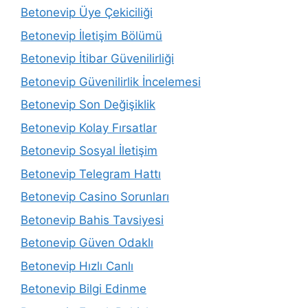
Betonevip Üye Çekiciliği
Betonevip İletişim Bölümü
Betonevip İtibar Güvenilirliği
Betonevip Güvenilirlik İncelemesi
Betonevip Son Değişiklik
Betonevip Kolay Fırsatlar
Betonevip Sosyal İletişim
Betonevip Telegram Hattı
Betonevip Casino Sorunları
Betonevip Bahis Tavsiyesi
Betonevip Güven Odaklı
Betonevip Hızlı Canlı
Betonevip Bilgi Edinme