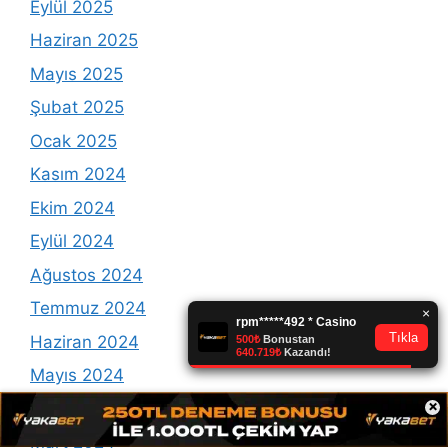
Eylül 2025
Haziran 2025
Mayıs 2025
Şubat 2025
Ocak 2025
Kasım 2024
Ekim 2024
Eylül 2024
Ağustos 2024
Temmuz 2024
Haziran 2024
Mayıs 2024
×
Nisan 2024
Mart 2024