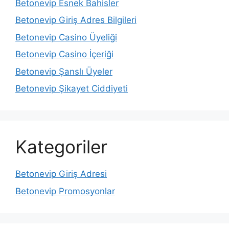
Betonevip Esnek Bahisler
Betonevip Giriş Adres Bilgileri
Betonevip Casino Üyeliği
Betonevip Casino İçeriği
Betonevip Şanslı Üyeler
Betonevip Şikayet Ciddiyeti
Kategoriler
Betonevip Giriş Adresi
Betonevip Promosyonlar