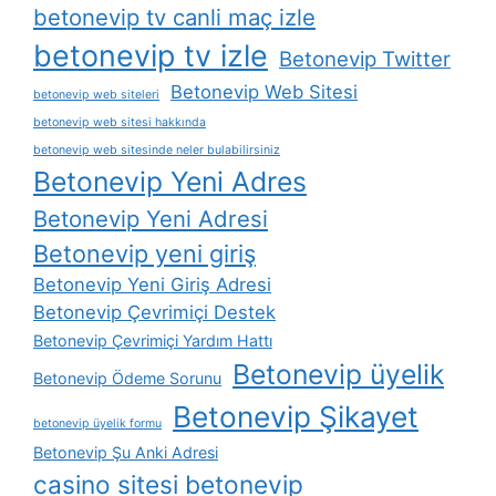
betonevip tv canli maç izle
betonevip tv izle
Betonevip Twitter
Betonevip Web Sitesi
betonevip web siteleri
betonevip web sitesi hakkında
betonevip web sitesinde neler bulabilirsiniz
Betonevip Yeni Adres
Betonevip Yeni Adresi
Betonevip yeni giriş
Betonevip Yeni Giriş Adresi
Betonevip Çevrimiçi Destek
Betonevip Çevrimiçi Yardım Hattı
Betonevip üyelik
Betonevip Ödeme Sorunu
Betonevip Şikayet
betonevip üyelik formu
Betonevip Şu Anki Adresi
casino sitesi betonevip