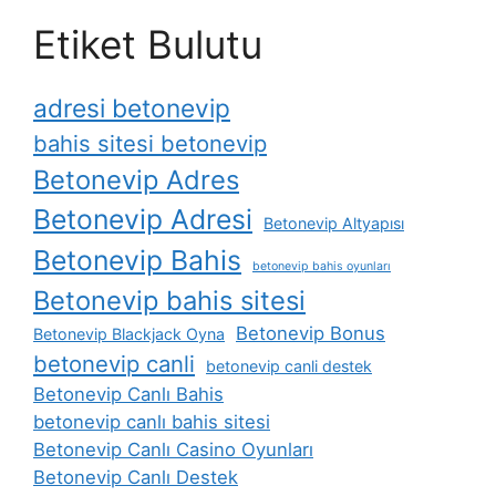
Etiket Bulutu
adresi betonevip
bahis sitesi betonevip
Betonevip Adres
Betonevip Adresi
Betonevip Altyapısı
Betonevip Bahis
betonevip bahis oyunları
Betonevip bahis sitesi
Betonevip Bonus
Betonevip Blackjack Oyna
betonevip canli
betonevip canli destek
Betonevip Canlı Bahis
betonevip canlı bahis sitesi
Betonevip Canlı Casino Oyunları
Betonevip Canlı Destek