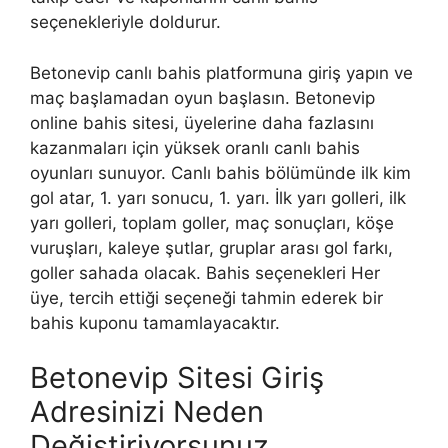
seçenekleriyle doldurur.
Betonevip canlı bahis platformuna giriş yapın ve
maç başlamadan oyun başlasın. Betonevip
online bahis sitesi, üyelerine daha fazlasını
kazanmaları için yüksek oranlı canlı bahis
oyunları sunuyor. Canlı bahis bölümünde ilk kim
gol atar, 1. yarı sonucu, 1. yarı. İlk yarı golleri, ilk
yarı golleri, toplam goller, maç sonuçları, köşe
vuruşları, kaleye şutlar, gruplar arası gol farkı,
goller sahada olacak. Bahis seçenekleri Her
üye, tercih ettiği seçeneği tahmin ederek bir
bahis kuponu tamamlayacaktır.
Betonevip Sitesi Giriş
Adresinizi Neden
Değiştiriyorsunuz