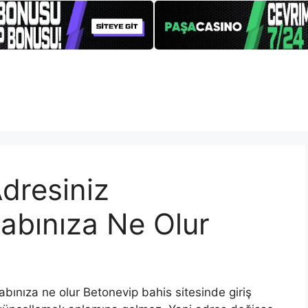
Adresiniz
abınıza Ne Olur
abınıza ne olur Betonevip bahis sitesinde giriş