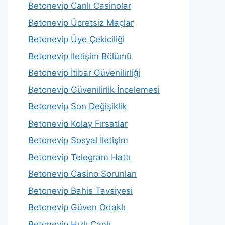
Betonevip Canlı Casinolar
Betonevip Ücretsiz Maçlar
Betonevip Üye Çekiciliği
Betonevip İletişim Bölümü
Betonevip İtibar Güvenilirliği
Betonevip Güvenilirlik İncelemesi
Betonevip Son Değişiklik
Betonevip Kolay Fırsatlar
Betonevip Sosyal İletişim
Betonevip Telegram Hattı
Betonevip Casino Sorunları
Betonevip Bahis Tavsiyesi
Betonevip Güven Odaklı
Betonevip Hızlı Canlı