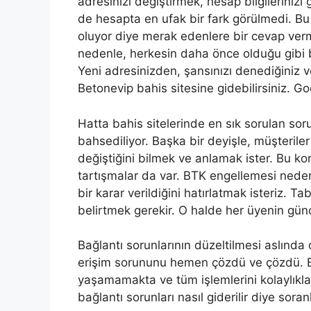
adresinizi değiştirmek, hesap bilgilerini
de hesapta en ufak bir fark görülmedi. Bu
oluyor diye merak edenlere bir cevap verm
nedenle, herkesin daha önce olduğu gibi 
Yeni adresinizden, şansınızı denediğiniz v
Betonevip bahis sitesine gidebilirsiniz. Go
Hatta bahis sitelerinde en sık sorulan sor
bahsediliyor. Başka bir deyişle, müşterile
değiştiğini bilmek ve anlamak ister. Bu k
tartışmalar da var. BTK engellemesi nedeniy
bir karar verildiğini hatırlatmak isteriz. T
belirtmek gerekir. O halde her üyenin gün
Bağlantı sorunlarının düzeltilmesi aslında 
erişim sorununu hemen çözdü ve çözdü. B
yaşamamakta ve tüm işlemlerini kolaylıkla
bağlantı sorunları nasıl giderilir diye soran