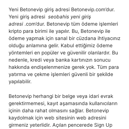
Yeni Betonevip giriş adresi Betonevip.com’dur.
Yeni giriş adresi
seobahis yeni giriş
adresi
.com’dur. Betonevip tüm ödeme işlemleri
kripto para birimi ile yapılır. Bu, Betonevip ile
ödeme yapmak için sanal bir cüzdana ihtiyacınız
olduğu anlamına gelir. Kabul ettiğimiz ödeme
yöntemleri en popüler ve güvenilir olanlardır. Bu
nedenle, kredi veya banka kartınızın sonucu
hakkında endişelenmenize gerek yok. Tüm para
yatırma ve çekme işlemleri güvenli bir şekilde
yapılabilir.
Betonevip herhangi bir belge veya idari evrak
gerektirmemesi, kayıt aşamasında kullanıcıların
içinin daha rahat olmasını sağlar. Betonevip
kaydolmak için web sitesinin web adresini
girmeniz yeterlidir. Açılan pencerede Sign Up