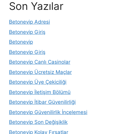
Son Yazılar
Betonevip Adresi
Betonevip Giriş
Betonevip
Betonevip Giriş
Betonevip Canlı Casinolar
Betonevip Ücretsiz Maçlar
Betonevip Üye Çekiciliği
Betonevip İletişim Bölümü
Betonevip İtibar Güvenilirliği
Betonevip Güvenilirlik İncelemesi
Betonevip Son Değişiklik
Betonevip Kolay Fırsatlar