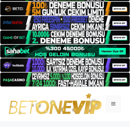
İçeriğe
atla
Menü