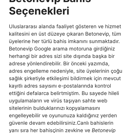
Seçenekleri
Uluslararası alanda faaliyet gösteren ve hizmet
kalitesini en üst düzeye çıkaran Betonevip, tüm
üyelerine her türlü bahis imkanını sunmaktadır.
Betonevip Google arama motoruna girdiğiniz
herhangi bir adres sizi site dışında başka bir
adrese yönlendirebilir. Bir önceki yazımda,
adres engelleme nedeniyle, site üyelerinin çoğu
sağlık şirketiyle etkileşimi bildirmek için mevcut
kayıtlı adres sayısını e-postalarında kontrol
ettiğini defalarca belirtmiştim. Bu sayede hileli
uygulamaların ve virüs taşıyan sahte web
sitelerinin bulduklarınızı kopyalamasını
engelleyebilir ve oyununuza kaldığınız yerden
güvenle devam edebilirsiniz.Canlı bahislerin
yanı sıra her bahisçinin zevkine ve
Betonevip