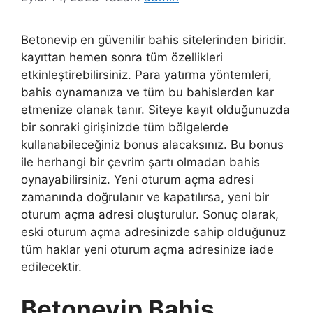
Betonevip en güvenilir bahis sitelerinden biridir.
kayıttan hemen sonra tüm özellikleri
etkinleştirebilirsiniz. Para yatırma yöntemleri,
bahis oynamanıza ve tüm bu bahislerden kar
etmenize olanak tanır. Siteye kayıt olduğunuzda
bir sonraki girişinizde tüm bölgelerde
kullanabileceğiniz bonus alacaksınız. Bu bonus
ile herhangi bir çevrim şartı olmadan bahis
oynayabilirsiniz. Yeni oturum açma adresi
zamanında doğrulanır ve kapatılırsa, yeni bir
oturum açma adresi oluşturulur. Sonuç olarak,
eski oturum açma adresinizde sahip olduğunuz
tüm haklar yeni oturum açma adresinize iade
edilecektir.
Betonevip Bahis