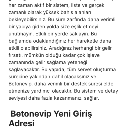
her zaman aktif bir sistem, liste ve gerçek
zamanlı olarak yüksek bahis alanları
bekleyebilirsiniz. Bu süre zarfında daha verimli
bir yapıya giden yolda size eşlik etmeyi
unutmayın. Etkili bir yerde saklayın. Bu
bağlamda odaklandığınız her hareketle daha
etkili olabilirsiniz. Aradığınız herhangi bir gelir
fırsatı, mümkün olduğu kadar çok işleve
zamanında gelir sağlama yeteneği
sağlayacaktır. Bu yapıda, tüm servet oluşturma
sürecine yakından dahil olacaksınız ve
Betonevip, daha verimli bir destek süresi elde
etmenize yardımcı olacaktır. Bu sistem ve detay
seviyesi daha fazla kazanmanızı sağlar.
Betonevip Yeni Giriş
Adresi