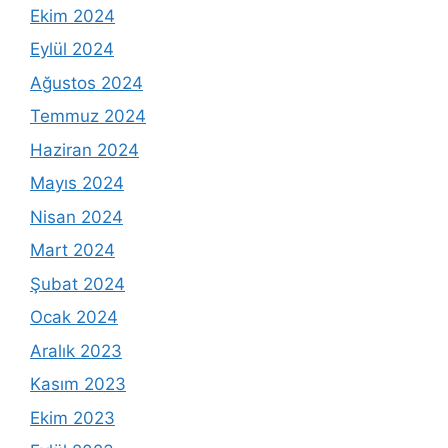
Ekim 2024
Eylül 2024
Ağustos 2024
Temmuz 2024
Haziran 2024
Mayıs 2024
Nisan 2024
Mart 2024
Şubat 2024
Ocak 2024
Aralık 2023
Kasım 2023
Ekim 2023