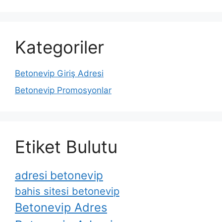
Kategoriler
Betonevip Giriş Adresi
Betonevip Promosyonlar
Etiket Bulutu
adresi betonevip
bahis sitesi betonevip
Betonevip Adres