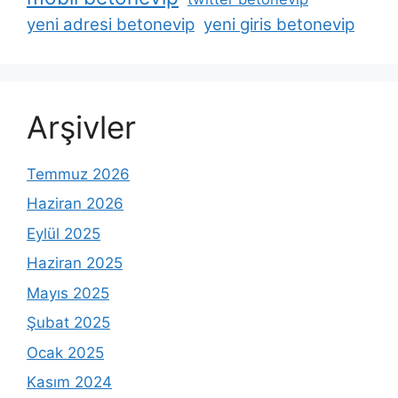
yeni adresi betonevip
yeni giris betonevip
Arşivler
Temmuz 2026
Haziran 2026
Eylül 2025
Haziran 2025
Mayıs 2025
Şubat 2025
Ocak 2025
Kasım 2024