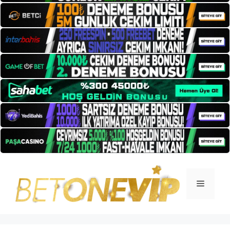
İçeriğe
atla
Menü