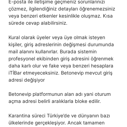
E-posta ile iletişime geçmeniz sorunlarınızı
çözmez, ilgilendiğiniz detayları öğrenemezsiniz
veya benzeri etkenler kesinlikle oluşmaz. Kısa
sürede cevap alabilirsiniz.
Kural olarak üyeler veya üye olmak isteyen
kişiler, giriş adreslerinin değişmesi durumunda
mail alanını kullanırlar. Burada sistemin
profesyonel ekibinden giriş adresini öğrenmek
daha karlı olur ve fake veya benzeri hesaplara
iTİBar etmeyeceksiniz. Betonevip mevcut giriş
adresi değişiyor
Betonevip platformunun alan adı yani oturum
açma adresi belirli aralıklarla bloke edilir.
Karantina süreci Türkiye’de ve dünyanın bazı
ülkelerinde gerçekleşiyor. Ancak tamamen