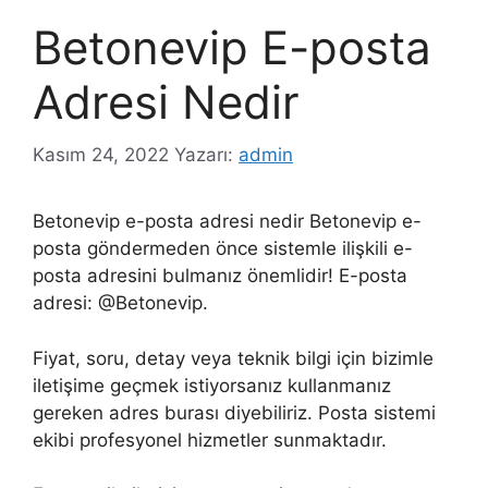
Betonevip E-posta
Adresi Nedir
Kasım 24, 2022
Yazarı:
admin
Betonevip e-posta adresi nedir Betonevip e-
posta göndermeden önce sistemle ilişkili e-
posta adresini bulmanız önemlidir! E-posta
adresi: @Betonevip.
Fiyat, soru, detay veya teknik bilgi için bizimle
iletişime geçmek istiyorsanız kullanmanız
gereken adres burası diyebiliriz. Posta sistemi
ekibi profesyonel hizmetler sunmaktadır.