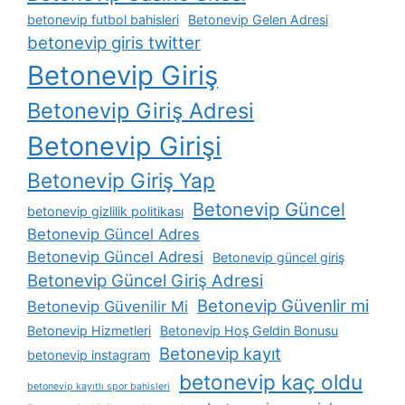
betonevip futbol bahisleri
Betonevip Gelen Adresi
betonevip giris twitter
Betonevip Giriş
Betonevip Giriş Adresi
Betonevip Girişi
Betonevip Giriş Yap
Betonevip Güncel
betonevip gizlilik politikası
Betonevip Güncel Adres
Betonevip Güncel Adresi
Betonevip güncel giriş
Betonevip Güncel Giriş Adresi
Betonevip Güvenlir mi
Betonevip Güvenilir Mi
Betonevip Hizmetleri
Betonevip Hoş Geldin Bonusu
Betonevip kayıt
betonevip instagram
betonevip kaç oldu
betonevip kayıtlı spor bahisleri