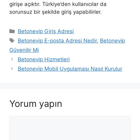
girişe açıktır. Türkiye’den kullanıcılar da
sorunsuz bir şekilde giriş yapabilirler.
Kategoriler
Betonevip Giriş Adresi
Etiketler
Betonevip E-posta Adresi Nedir
,
Betonevip
Güvenilir Mi
Yazı
Betonevip Hizmetleri
dolaşımı
Betonevip Mobil Uygulaması Nasıl Kurulur
Yorum yapın
Yorum