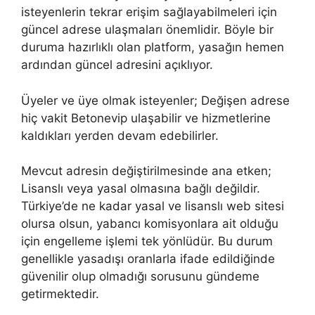
isteyenlerin tekrar erişim sağlayabilmeleri için
güncel adrese ulaşmaları önemlidir. Böyle bir
duruma hazırlıklı olan platform, yasağın hemen
ardından güncel adresini açıklıyor.
Üyeler ve üye olmak isteyenler; Değişen adrese
hiç vakit Betonevip ulaşabilir ve hizmetlerine
kaldıkları yerden devam edebilirler.
Mevcut adresin değiştirilmesinde ana etken;
Lisanslı veya yasal olmasına bağlı değildir.
Türkiye’de ne kadar yasal ve lisanslı web sitesi
olursa olsun, yabancı komisyonlara ait olduğu
için engelleme işlemi tek yönlüdür. Bu durum
genellikle yasadışı oranlarla ifade edildiğinde
güvenilir olup olmadığı sorusunu gündeme
getirmektedir.