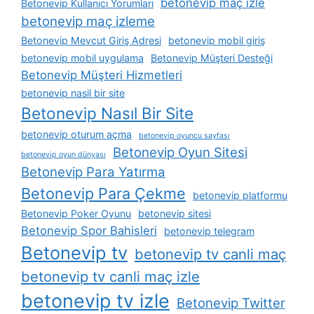
betonevip maç izle
Betonevip Kullanıcı Yorumları
betonevip maç izleme
Betonevip Mevcut Giriş Adresi
betonevip mobil giriş
betonevip mobil uygulama
Betonevip Müşteri Desteği
Betonevip Müşteri Hizmetleri
betonevip nasil bir site
Betonevip Nasıl Bir Site
betonevip oturum açma
betonevip oyuncu sayfası
Betonevip Oyun Sitesi
betonevip oyun dünyası
Betonevip Para Yatırma
Betonevip Para Çekme
betonevip platformu
Betonevip Poker Oyunu
betonevip sitesi
Betonevip Spor Bahisleri
betonevip telegram
Betonevip tv
betonevip tv canli maç
betonevip tv canli maç izle
betonevip tv izle
Betonevip Twitter