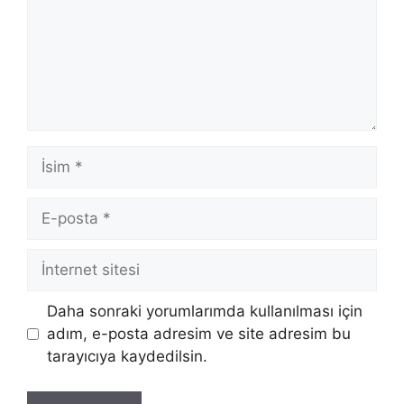
İsim
E-
posta
İnternet
sitesi
Daha sonraki yorumlarımda kullanılması için
adım, e-posta adresim ve site adresim bu
tarayıcıya kaydedilsin.