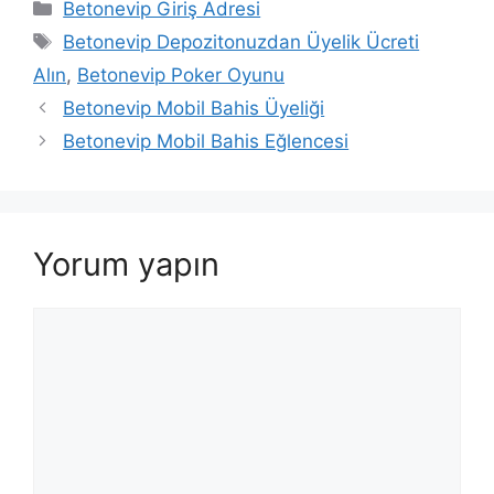
Kategoriler
Betonevip Giriş Adresi
Etiketler
Betonevip Depozitonuzdan Üyelik Ücreti
Alın
,
Betonevip Poker Oyunu
Yazı
Betonevip Mobil Bahis Üyeliği
dolaşımı
Betonevip Mobil Bahis Eğlencesi
Yorum yapın
Yorum