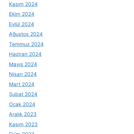
Kasım 2024
Ekim 2024
Eylül 2024
Ağustos 2024
Temmuz 2024
Haziran 2024
Mayıs 2024
Nisan 2024
Mart 2024
Şubat 2024
Ocak 2024
Aralık 2023
Kasım 2023