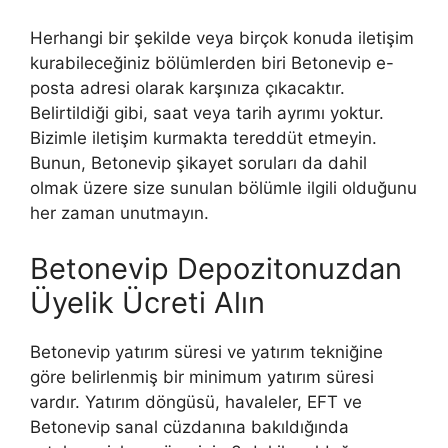
Herhangi bir şekilde veya birçok konuda iletişim
kurabileceğiniz bölümlerden biri Betonevip e-
posta adresi olarak karşınıza çıkacaktır.
Belirtildiği gibi, saat veya tarih ayrımı yoktur.
Bizimle iletişim kurmakta tereddüt etmeyin.
Bunun, Betonevip şikayet soruları da dahil
olmak üzere size sunulan bölümle ilgili olduğunu
her zaman unutmayın.
Betonevip Depozitonuzdan
Üyelik Ücreti Alın
Betonevip yatırım süresi ve yatırım tekniğine
göre belirlenmiş bir minimum yatırım süresi
vardır. Yatırım döngüsü, havaleler, EFT ve
Betonevip sanal cüzdanına bakıldığında