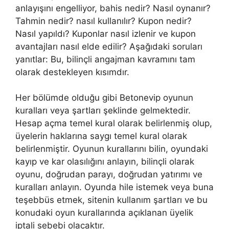
anlayışını engelliyor, bahis nedir? Nasıl oynanır?
Tahmin nedir? nasıl kullanılır? Kupon nedir?
Nasıl yapıldı? Kuponlar nasıl izlenir ve kupon
avantajları nasıl elde edilir? Aşağıdaki soruları
yanıtlar: Bu, bilinçli angajman kavramını tam
olarak destekleyen kısımdır.
Her bölümde olduğu gibi Betonevip oyunun
kuralları veya şartları şeklinde gelmektedir.
Hesap açma temel kural olarak belirlenmiş olup,
üyelerin haklarına saygı temel kural olarak
belirlenmiştir. Oyunun kurallarını bilin, oyundaki
kayıp ve kar olasılığını anlayın, bilinçli olarak
oyunu, doğrudan parayı, doğrudan yatırımı ve
kuralları anlayın. Oyunda hile istemek veya buna
teşebbüs etmek, sitenin kullanım şartları ve bu
konudaki oyun kurallarında açıklanan üyelik
iptali sebebi olacaktır.