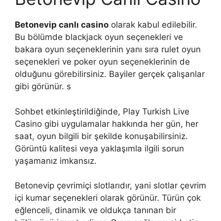
Betonevip canlı casino
olarak kabul edilebilir.
Bu bölümde blackjack oyun seçenekleri ve
bakara oyun seçeneklerinin yanı sıra rulet oyun
seçenekleri ve poker oyun seçeneklerinin de
olduğunu görebilirsiniz. Bayiler gerçek çalışanlar
gibi görünür. s
Sohbet etkinleştirildiğinde, Play Turkish Live
Casino gibi uygulamalar hakkında her gün, her
saat, oyun bilgili bir şekilde konuşabilirsiniz.
Görüntü kalitesi veya yaklaşımla ilgili sorun
yaşamanız imkansız.
Betonevip çevrimiçi slotlarıdır, yani slotlar çevrim
içi kumar seçenekleri olarak görünür. Türün çok
eğlenceli, dinamik ve oldukça tanınan bir