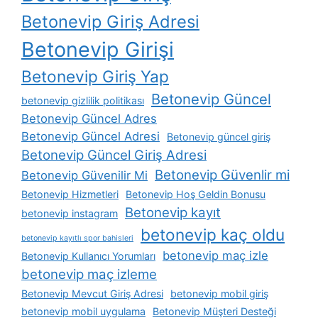
Betonevip Giriş Adresi
Betonevip Girişi
Betonevip Giriş Yap
Betonevip Güncel
betonevip gizlilik politikası
Betonevip Güncel Adres
Betonevip Güncel Adresi
Betonevip güncel giriş
Betonevip Güncel Giriş Adresi
Betonevip Güvenlir mi
Betonevip Güvenilir Mi
Betonevip Hizmetleri
Betonevip Hoş Geldin Bonusu
Betonevip kayıt
betonevip instagram
betonevip kaç oldu
betonevip kayıtlı spor bahisleri
betonevip maç izle
Betonevip Kullanıcı Yorumları
betonevip maç izleme
Betonevip Mevcut Giriş Adresi
betonevip mobil giriş
betonevip mobil uygulama
Betonevip Müşteri Desteği