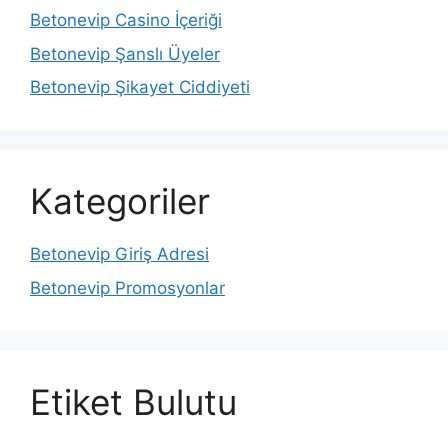
Betonevip Casino İçeriği
Betonevip Şanslı Üyeler
Betonevip Şikayet Ciddiyeti
Kategoriler
Betonevip Giriş Adresi
Betonevip Promosyonlar
Etiket Bulutu