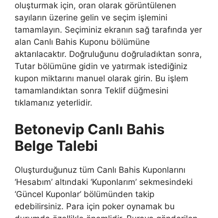
oluşturmak için, oran olarak görüntülenen
sayıların üzerine gelin ve seçim işlemini
tamamlayın. Seçiminiz ekranın sağ tarafında yer
alan Canlı Bahis Kuponu bölümüne
aktarılacaktır. Doğruluğunu doğruladıktan sonra,
Tutar bölümüne gidin ve yatırmak istediğiniz
kupon miktarını manuel olarak girin. Bu işlem
tamamlandıktan sonra Teklif düğmesini
tıklamanız yeterlidir.
Betonevip Canlı Bahis
Belge Talebi
Oluşturduğunuz tüm Canlı Bahis Kuponlarını
‘Hesabım’ altındaki ‘Kuponlarım’ sekmesindeki
‘Güncel Kuponlar’ bölümünden takip
edebilirsiniz. Para için poker oynamak bu