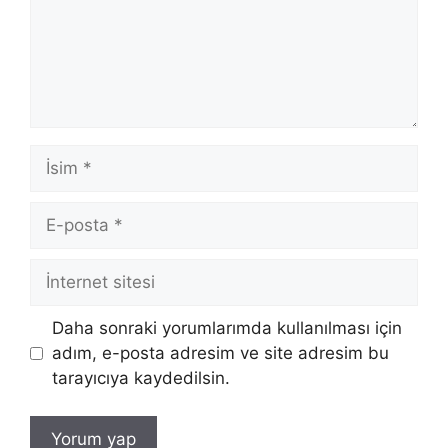
İsim
E-
posta
İnternet
sitesi
Daha sonraki yorumlarımda kullanılması için
adım, e-posta adresim ve site adresim bu
tarayıcıya kaydedilsin.