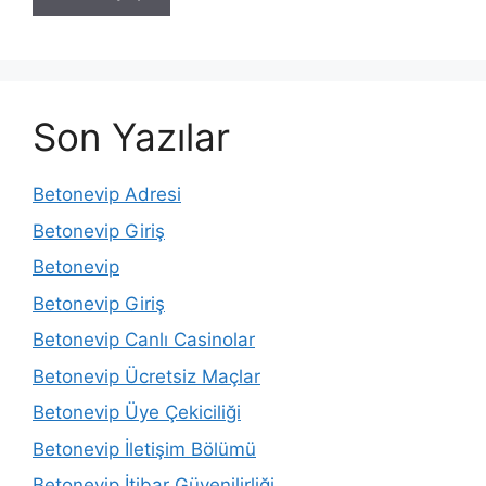
Son Yazılar
Betonevip Adresi
Betonevip Giriş
Betonevip
Betonevip Giriş
Betonevip Canlı Casinolar
Betonevip Ücretsiz Maçlar
Betonevip Üye Çekiciliği
Betonevip İletişim Bölümü
Betonevip İtibar Güvenilirliği