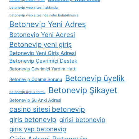
betonevip web sitesi hakkında
betonevip web sitesinde neler bulabilirsiniz
Betonevip Yeni Adres
Betonevip Yeni Adresi
Betonevip yeni giriş
Betonevip Yeni Giriş Adresi
Betonevip Çevrimiçi Destek
Betonevip Çevrimiçi Yardım Hattı
Betonevip üyelik
Betonevip Ödeme Sorunu
Betonevip Şikayet
betonevip üyelik formu
Betonevip Şu Anki Adresi
casino sitesi betonevip
giris betonevip
girisi betonevip
giris yap betonevip