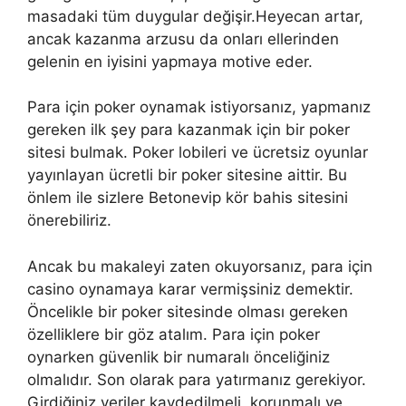
masadaki tüm duygular değişir.Heyecan artar,
ancak kazanma arzusu da onları ellerinden
gelenin en iyisini yapmaya motive eder.
Para için poker oynamak istiyorsanız, yapmanız
gereken ilk şey para kazanmak için bir poker
sitesi bulmak. Poker lobileri ve ücretsiz oyunlar
yayınlayan ücretli bir poker sitesine aittir. Bu
önlem ile sizlere Betonevip kör bahis sitesini
önerebiliriz.
Ancak bu makaleyi zaten okuyorsanız, para için
casino oynamaya karar vermişsiniz demektir.
Öncelikle bir poker sitesinde olması gereken
özelliklere bir göz atalım. Para için poker
oynarken güvenlik bir numaralı önceliğiniz
olmalıdır. Son olarak para yatırmanız gerekiyor.
Girdiğiniz veriler kaydedilmeli, korunmalı ve