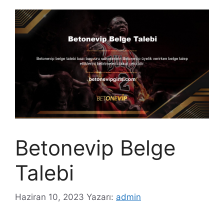
Betonevip Belge
Talebi
Haziran 10, 2023
Yazarı:
admin