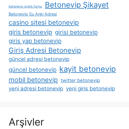
Betonevip Şikayet
betonevip üyelik formu
Betonevip Şu Anki Adresi
casino sitesi betonevip
giris betonevip
girisi betonevip
giris yap betonevip
Giriş Adresi Betonevip
güncel adresi betonevip
kayit betonevip
güncel betonevip
mobil betonevip
twitter betonevip
yeni adresi betonevip
yeni giris betonevip
Arşivler