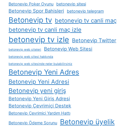
Betonevip Poker Oyunu
betonevip sitesi
Betonevip Spor Bahisleri
betonevip telegram
Betonevip tv
betonevip tv canli maç
betonevip tv canli maç izle
betonevip tv izle
Betonevip Twitter
Betonevip Web Sitesi
betonevip web siteleri
betonevip web sitesi hakkında
betonevip web sitesinde neler bulabilirsiniz
Betonevip Yeni Adres
Betonevip Yeni Adresi
Betonevip yeni giriş
Betonevip Yeni Giriş Adresi
Betonevip Çevrimiçi Destek
Betonevip Çevrimiçi Yardım Hattı
Betonevip üyelik
Betonevip Ödeme Sorunu