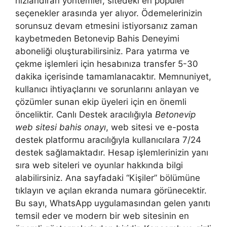
hızlandıran yöntemler, sitedeki en popüler
seçenekler arasında yer alıyor. Ödemelerinizin
sorunsuz devam etmesini istiyorsanız zaman
kaybetmeden Betonevip Bahis Deneyimi
aboneliği oluşturabilirsiniz. Para yatırma ve
çekme işlemleri için hesabınıza transfer 5-30
dakika içerisinde tamamlanacaktır. Memnuniyet,
kullanıcı ihtiyaçlarını ve sorunlarını anlayan ve
çözümler sunan ekip üyeleri için en önemli
önceliktir. Canlı Destek aracılığıyla
Betonevip
web sitesi bahis onayı
, web sitesi ve e-posta
destek platformu aracılığıyla kullanıcılara 7/24
destek sağlamaktadır. Hesap işlemlerinizin yanı
sıra web siteleri ve oyunlar hakkında bilgi
alabilirsiniz. Ana sayfadaki “Kişiler” bölümüne
tıklayın ve açılan ekranda numara görünecektir.
Bu sayı, WhatsApp uygulamasından gelen yanıtı
temsil eder ve modern bir web sitesinin en