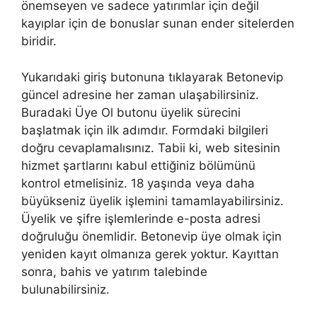
önemseyen ve sadece yatırımlar için değil
kayıplar için de bonuslar sunan ender sitelerden
biridir.
Yukarıdaki giriş butonuna tıklayarak Betonevip
güncel adresine her zaman ulaşabilirsiniz.
Buradaki Üye Ol butonu üyelik sürecini
başlatmak için ilk adımdır. Formdaki bilgileri
doğru cevaplamalısınız. Tabii ki, web sitesinin
hizmet şartlarını kabul ettiğiniz bölümünü
kontrol etmelisiniz. 18 yaşında veya daha
büyükseniz üyelik işlemini tamamlayabilirsiniz.
Üyelik ve şifre işlemlerinde e-posta adresi
doğruluğu önemlidir. Betonevip üye olmak için
yeniden kayıt olmanıza gerek yoktur. Kayıttan
sonra, bahis ve yatırım talebinde
bulunabilirsiniz.