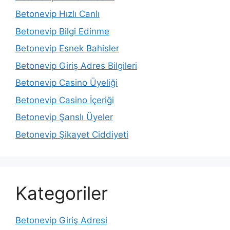
Betonevip Hızlı Canlı
Betonevip Bilgi Edinme
Betonevip Esnek Bahisler
Betonevip Giriş Adres Bilgileri
Betonevip Casino Üyeliği
Betonevip Casino İçeriği
Betonevip Şanslı Üyeler
Betonevip Şikayet Ciddiyeti
Kategoriler
Betonevip Giriş Adresi