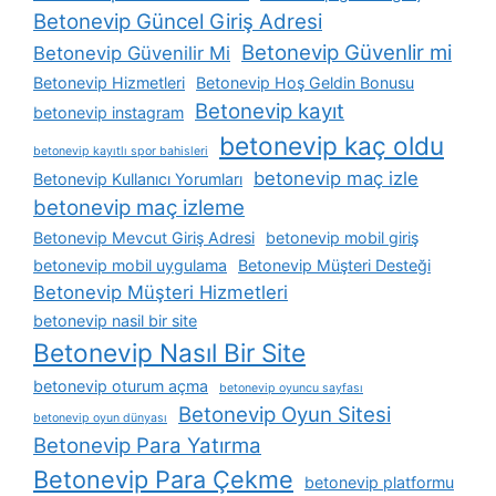
Betonevip Güncel Giriş Adresi
Betonevip Güvenlir mi
Betonevip Güvenilir Mi
Betonevip Hizmetleri
Betonevip Hoş Geldin Bonusu
Betonevip kayıt
betonevip instagram
betonevip kaç oldu
betonevip kayıtlı spor bahisleri
betonevip maç izle
Betonevip Kullanıcı Yorumları
betonevip maç izleme
Betonevip Mevcut Giriş Adresi
betonevip mobil giriş
betonevip mobil uygulama
Betonevip Müşteri Desteği
Betonevip Müşteri Hizmetleri
betonevip nasil bir site
Betonevip Nasıl Bir Site
betonevip oturum açma
betonevip oyuncu sayfası
Betonevip Oyun Sitesi
betonevip oyun dünyası
Betonevip Para Yatırma
Betonevip Para Çekme
betonevip platformu