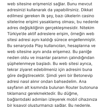
web sitesine erişmenizi sağlar. Bunu mevcut
adresinizi kullanarak da yapabilirsiniz. Dikkat
edilmesi gereken ilk şey, bazı ülkelerin casino
sitelerine erişimi yasaklamış olması, bu nedenle
adres değişikliğinin gerçekleşmesidir. Nitekim
Türkiye’de aktif adreslere erişim, örneğin web
sitesi adresi aynı kaldığı sürece engellenmiştir.
Bu senaryoda Play kullanıcıları, hesaplarına ve
web sitesine aynı anda erişemez. Bu paniğe
neden oldu ve insanlar paramın çalındığından
şüphelenmeye başladı. Bu web sitesi ayrıca,
tekrar ziyaret edebilmeniz için adresini buna
göre değiştirecektir. Şimdi yeni bir Betonevip
adresi nasıl alınır ondan bahsedelim. Ana
sayfanın alt kısmında bulunan Router butonuna
tıklamanız gerekmektedir. Bu düğme,
bağlantıdaki adımları izleyerek mobil cihazınıza
bir kısayol oluşturmanızı sağlar. Bu nedenle,