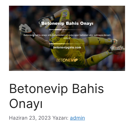
Betonevip Bahis
Onayı
Haziran 23, 2023
Yazarı:
admin