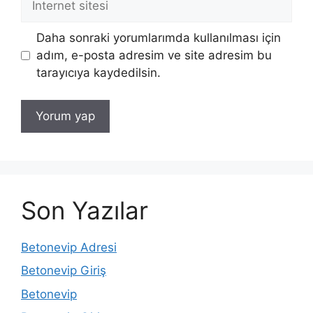
sitesi
Daha sonraki yorumlarımda kullanılması için
adım, e-posta adresim ve site adresim bu
tarayıcıya kaydedilsin.
Son Yazılar
Betonevip Adresi
Betonevip Giriş
Betonevip