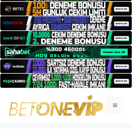
İçeriğe
atla
Menü