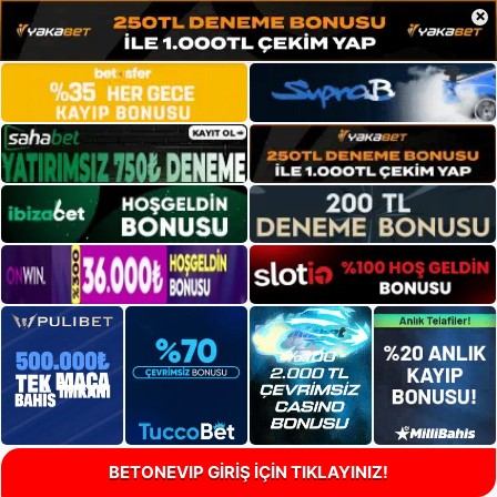
×
BETONEVIP GİRİŞ İÇİN TIKLAYINIZ!